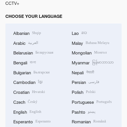
CCTV+
CHOOSE YOUR LANGUAGE
Shqip
ລາວ
Albanian
Lao
العربية
Bahasa Melayu
Arabic
Malay
Беларуская
Монгол
Belarusian
Mongolian
বাংলা
မြန်မာဘာသာ
Bengali
Myanmar
Български
नेपाली
Bulgarian
Nepali
ខ្មែរ
فارسی
Cambodian
Persian
Hrvatski
Polski
Croatian
Polish
Český
Português
Czech
Portuguese
English
پښتو
English
Pashto
Esperanto
Română
Esperanto
Romanian