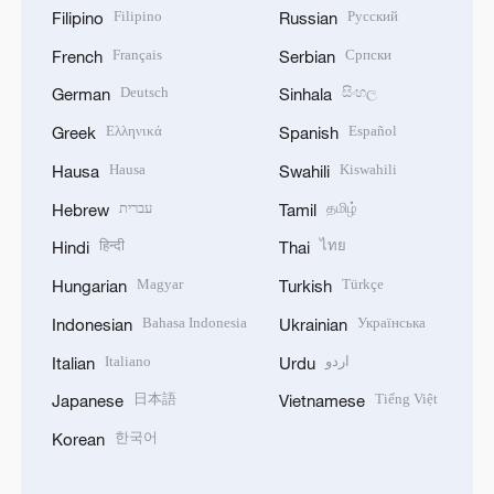
Filipino
Русский
Filipino
Russian
Français
Српски
French
Serbian
Deutsch
සිංහල
German
Sinhala
Ελληνικά
Español
Greek
Spanish
Hausa
Kiswahili
Hausa
Swahili
עברית
தமிழ்
Hebrew
Tamil
हिन्दी
ไทย
Hindi
Thai
Magyar
Türkçe
Hungarian
Turkish
Bahasa Indonesia
Українська
Indonesian
Ukrainian
Italiano
اردو
Italian
Urdu
日本語
Tiếng Việt
Japanese
Vietnamese
한국어
Korean