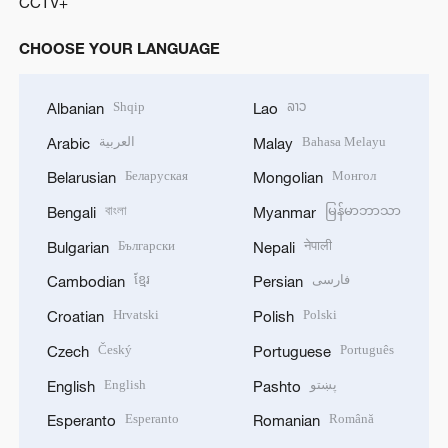
CCTV+
CHOOSE YOUR LANGUAGE
Shqip
ລາວ
Albanian
Lao
العربية
Bahasa Melayu
Arabic
Malay
Беларуская
Монгол
Belarusian
Mongolian
বাংলা
မြန်မာဘာသာ
Bengali
Myanmar
Български
नेपाली
Bulgarian
Nepali
ខ្មែរ
فارسی
Cambodian
Persian
Hrvatski
Polski
Croatian
Polish
Český
Português
Czech
Portuguese
English
پښتو
English
Pashto
Esperanto
Română
Esperanto
Romanian