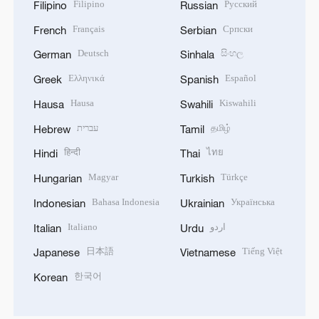
Filipino
Русский
Filipino
Russian
Français
Српски
French
Serbian
Deutsch
සිංහල
German
Sinhala
Ελληνικά
Español
Greek
Spanish
Hausa
Kiswahili
Hausa
Swahili
עברית
தமிழ்
Hebrew
Tamil
हिन्दी
ไทย
Hindi
Thai
Magyar
Türkçe
Hungarian
Turkish
Bahasa Indonesia
Українська
Indonesian
Ukrainian
Italiano
اردو
Italian
Urdu
日本語
Tiếng Việt
Japanese
Vietnamese
한국어
Korean