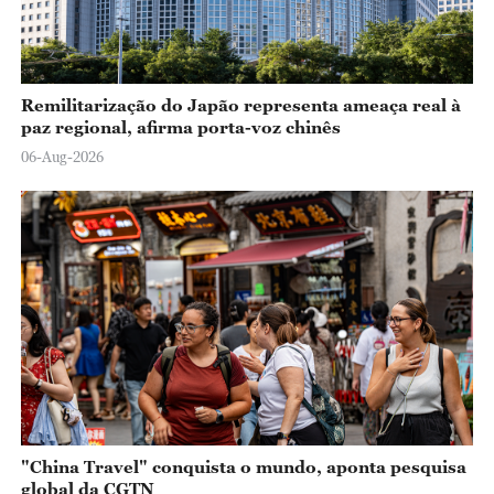
Remilitarização do Japão representa ameaça real à
paz regional, afirma porta-voz chinês
06-Aug-2026
"China Travel" conquista o mundo, aponta pesquisa
global da CGTN