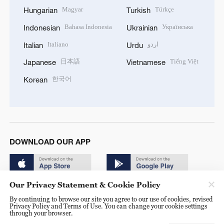
Magyar
Türkçe
Hungarian
Turkish
Bahasa Indonesia
Українська
Indonesian
Ukrainian
Italiano
اردو
Italian
Urdu
日本語
Tiếng Việt
Japanese
Vietnamese
한국어
Korean
DOWNLOAD OUR APP
Our Privacy Statement & Cookie Policy
By continuing to browse our site you agree to our use of cookies, revised
Privacy Policy and Terms of Use. You can change your cookie settings
through your browser.
© China Radio International.CRI. All Rights Reserved. 16A