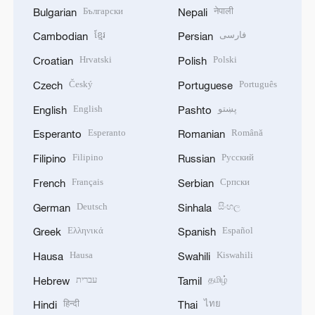
Български
नेपाली
Bulgarian
Nepali
ខ្មែរ
فارسی
Cambodian
Persian
Hrvatski
Polski
Croatian
Polish
Český
Português
Czech
Portuguese
English
پښتو
English
Pashto
Esperanto
Română
Esperanto
Romanian
Filipino
Русский
Filipino
Russian
Français
Српски
French
Serbian
Deutsch
සිංහල
German
Sinhala
Ελληνικά
Español
Greek
Spanish
Hausa
Kiswahili
Hausa
Swahili
עברית
தமிழ்
Hebrew
Tamil
हिन्दी
ไทย
Hindi
Thai