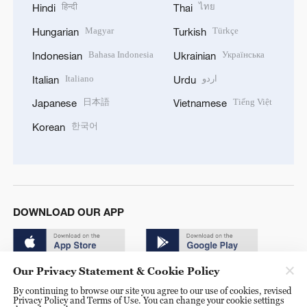
हिन्दी
ไทย
Hindi
Thai
Magyar
Türkçe
Hungarian
Turkish
Bahasa Indonesia
Українська
Indonesian
Ukrainian
Italiano
اردو
Italian
Urdu
日本語
Tiếng Việt
Japanese
Vietnamese
한국어
Korean
DOWNLOAD OUR APP
Our Privacy Statement & Cookie Policy
By continuing to browse our site you agree to our use of cookies, revised
Privacy Policy and Terms of Use. You can change your cookie settings