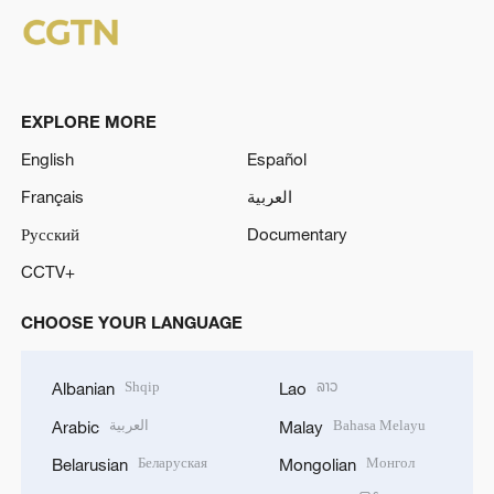
EXPLORE MORE
English
Español
Français
العربية
Русский
Documentary
CCTV+
CHOOSE YOUR LANGUAGE
Shqip
ລາວ
Albanian
Lao
العربية
Bahasa Melayu
Arabic
Malay
Беларуская
Монгол
Belarusian
Mongolian