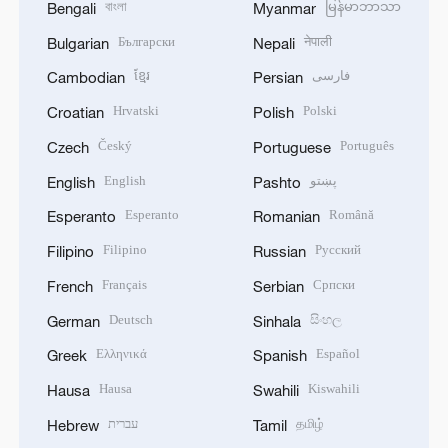
বাংলা
မြန်မာဘာသာ
Bengali
Myanmar
Български
नेपाली
Bulgarian
Nepali
ខ្មែរ
فارسی
Cambodian
Persian
Hrvatski
Polski
Croatian
Polish
Český
Português
Czech
Portuguese
English
پښتو
English
Pashto
Esperanto
Română
Esperanto
Romanian
Filipino
Русский
Filipino
Russian
Français
Српски
French
Serbian
Deutsch
සිංහල
German
Sinhala
Ελληνικά
Español
Greek
Spanish
Hausa
Kiswahili
Hausa
Swahili
עברית
தமிழ்
Hebrew
Tamil