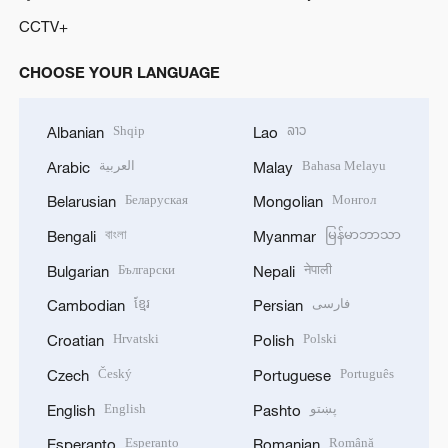
CCTV+
CHOOSE YOUR LANGUAGE
Shqip
ລາວ
Albanian
Lao
العربية
Bahasa Melayu
Arabic
Malay
Беларуская
Монгол
Belarusian
Mongolian
বাংলা
မြန်မာဘာသာ
Bengali
Myanmar
Български
नेपाली
Bulgarian
Nepali
ខ្មែរ
فارسی
Cambodian
Persian
Hrvatski
Polski
Croatian
Polish
Český
Português
Czech
Portuguese
English
پښتو
English
Pashto
Esperanto
Română
Esperanto
Romanian