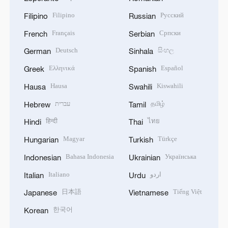
Filipino
Русский
Filipino
Russian
Français
Српски
French
Serbian
Deutsch
සිංහල
German
Sinhala
Ελληνικά
Español
Greek
Spanish
Hausa
Kiswahili
Hausa
Swahili
עברית
தமிழ்
Hebrew
Tamil
हिन्दी
ไทย
Hindi
Thai
Magyar
Türkçe
Hungarian
Turkish
Bahasa Indonesia
Українська
Indonesian
Ukrainian
Italiano
اردو
Italian
Urdu
日本語
Tiếng Việt
Japanese
Vietnamese
한국어
Korean