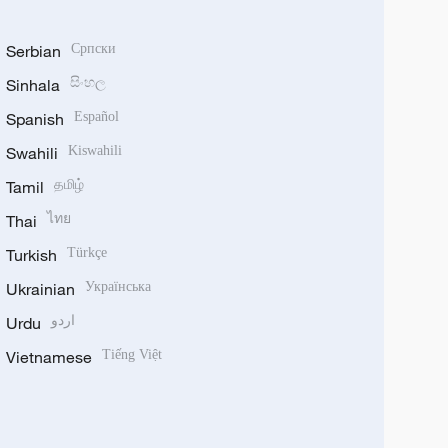
Serbian
Српски
Sinhala
සිංහල
Spanish
Español
Swahili
Kiswahili
Tamil
தமிழ்
Thai
ไทย
Turkish
Türkçe
Ukrainian
Українська
Urdu
اردو
Vietnamese
Tiếng Việt