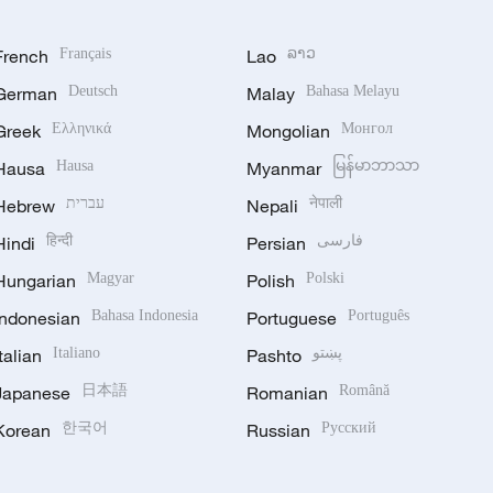
French
Français
Lao
ລາວ
German
Deutsch
Malay
Bahasa Melayu
Greek
Ελληνικά
Mongolian
Монгол
Hausa
Hausa
Myanmar
မြန်မာဘာသာ
Hebrew
עברית
Nepali
नेपाली
Hindi
हिन्दी
Persian
فارسی
Hungarian
Magyar
Polish
Polski
Indonesian
Bahasa Indonesia
Portuguese
Português
Italian
Italiano
Pashto
پښتو
Japanese
日本語
Romanian
Română
Korean
한국어
Russian
Русский