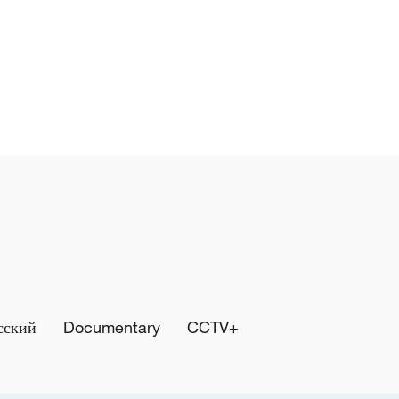
сский
Documentary
CCTV+