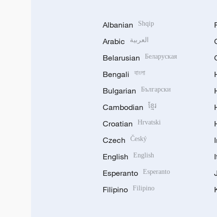
Albanian
Shqip
Arabic
العربية
Belarusian
Беларуская
Bengali
বাংলা
Bulgarian
Български
Cambodian
ខ្មែរ
Croatian
Hrvatski
Czech
Český
English
English
Esperanto
Esperanto
Filipino
Filipino