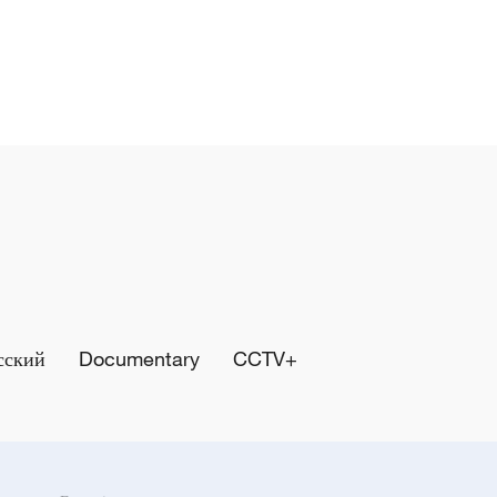
сский
Documentary
CCTV+