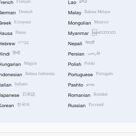
French
Français
Lao
ລາວ
German
Deutsch
Malay
Bahasa Melayu
Greek
Ελληνικά
Mongolian
Монгол
Hausa
Hausa
Myanmar
မြန်မာဘာသာ
Hebrew
עברית
Nepali
नेपाली
Hindi
हिन्दी
Persian
فارسی
Hungarian
Magyar
Polish
Polski
Indonesian
Bahasa Indonesia
Portuguese
Português
Italian
Italiano
Pashto
پښتو
Japanese
日本語
Romanian
Română
Korean
한국어
Russian
Русский