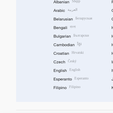
Albanian
Shqip
Arabic
العربية
Belarusian
Беларуская
Bengali
বাংলা
Bulgarian
Български
Cambodian
ខ្មែរ
Croatian
Hrvatski
Czech
Český
English
English
Esperanto
Esperanto
Filipino
Filipino