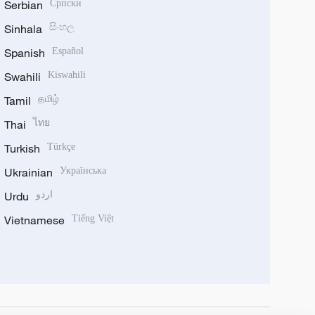
Serbian
Српски
Sinhala
සිංහල
Spanish
Español
Swahili
Kiswahili
Tamil
தமிழ்
Thai
ไทย
Turkish
Türkçe
Ukrainian
Українська
Urdu
اردو
Vietnamese
Tiếng Việt