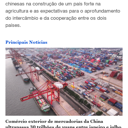
chinesas na construção de um país forte na
e
agricultura e as expectativas para o aprofundamento
do intercâmbio e da cooperação entre os dois
o
países.
Principais Notícias
Comércio exterior de mercadorias da China
ultrapassa 30 trilhões de yuans entre janeiro e julho