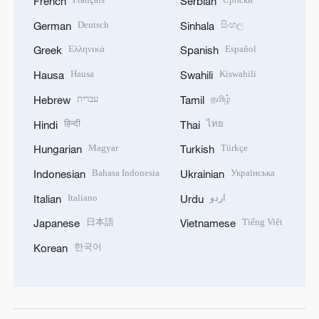
French
Serbian
Deutsch
සිංහල
German
Sinhala
Ελληνικά
Español
Greek
Spanish
Hausa
Kiswahili
Hausa
Swahili
עברית
தமிழ்
Hebrew
Tamil
हिन्दी
ไทย
Hindi
Thai
Magyar
Türkçe
Hungarian
Turkish
Bahasa Indonesia
Українська
Indonesian
Ukrainian
Italiano
اردو
Italian
Urdu
日本語
Tiếng Việt
Japanese
Vietnamese
한국어
Korean