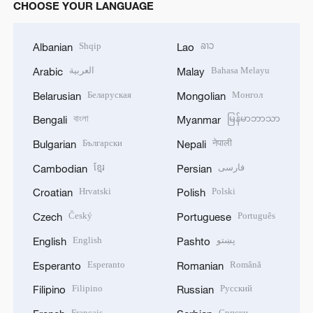
CHOOSE YOUR LANGUAGE
Shqip
ລາວ
Albanian
Lao
العربية
Bahasa Melayu
Arabic
Malay
Беларуская
Монгол
Belarusian
Mongolian
বাংলা
မြန်မာဘာသာ
Bengali
Myanmar
Български
नेपाली
Bulgarian
Nepali
ខ្មែរ
فارسی
Cambodian
Persian
Hrvatski
Polski
Croatian
Polish
Český
Português
Czech
Portuguese
English
پښتو
English
Pashto
Esperanto
Română
Esperanto
Romanian
Filipino
Русский
Filipino
Russian
Français
Српски