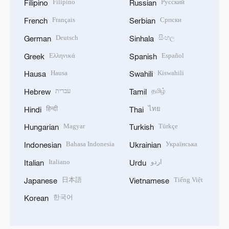
Filipino
Русский
Filipino
Russian
Français
Српски
French
Serbian
Deutsch
සිංහල
German
Sinhala
Ελληνικά
Español
Greek
Spanish
Hausa
Kiswahili
Hausa
Swahili
עברית
தமிழ்
Hebrew
Tamil
हिन्दी
ไทย
Hindi
Thai
Magyar
Türkçe
Hungarian
Turkish
Bahasa Indonesia
Українська
Indonesian
Ukrainian
Italiano
اردو
Italian
Urdu
日本語
Tiếng Việt
Japanese
Vietnamese
한국어
Korean