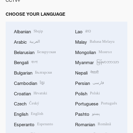
CHOOSE YOUR LANGUAGE
Shqip
ລາວ
Albanian
Lao
العربية
Bahasa Melayu
Arabic
Malay
Беларуская
Монгол
Belarusian
Mongolian
বাংলা
မြန်မာဘာသာ
Bengali
Myanmar
Български
नेपाली
Bulgarian
Nepali
ខ្មែរ
فارسی
Cambodian
Persian
Hrvatski
Polski
Croatian
Polish
Český
Português
Czech
Portuguese
English
پښتو
English
Pashto
Esperanto
Română
Esperanto
Romanian