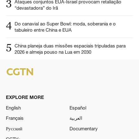
3
Ataques conjuntos EUA-Israel provocam retaliação
“devastadora” do Irã
4
Do canavial ao Super Bowl: moda, soberania e o
tabuleiro entre China e EUA
5
China planeja duas missões espaciais tripuladas para
2026 e almeja pouso na Lua em 2030
EXPLORE MORE
English
Español
Français
العربية
Русский
Documentary
CCTV+