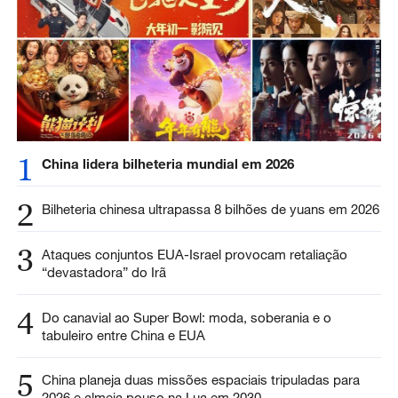
1
China lidera bilheteria mundial em 2026
2
Bilheteria chinesa ultrapassa 8 bilhões de yuans em 2026
3
Ataques conjuntos EUA-Israel provocam retaliação
“devastadora” do Irã
4
Do canavial ao Super Bowl: moda, soberania e o
tabuleiro entre China e EUA
5
China planeja duas missões espaciais tripuladas para
2026 e almeja pouso na Lua em 2030