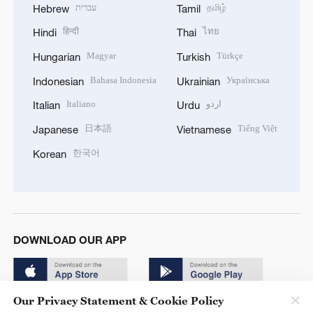
עברית
தமிழ்
Hebrew
Tamil
हिन्दी
ไทย
Hindi
Thai
Magyar
Türkçe
Hungarian
Turkish
Bahasa Indonesia
Українська
Indonesian
Ukrainian
Italiano
اردو
Italian
Urdu
日本語
Tiếng Việt
Japanese
Vietnamese
한국어
Korean
DOWNLOAD OUR APP
Our Privacy Statement & Cookie Policy