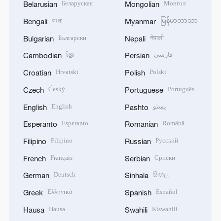
Беларуская
Монгол
Belarusian
Mongolian
বাংলা
မြန်မာဘာသာ
Bengali
Myanmar
Български
नेपाली
Bulgarian
Nepali
ខ្មែរ
فارسی
Cambodian
Persian
Hrvatski
Polski
Croatian
Polish
Český
Português
Czech
Portuguese
English
پښتو
English
Pashto
Esperanto
Română
Esperanto
Romanian
Filipino
Русский
Filipino
Russian
Français
Српски
French
Serbian
Deutsch
සිංහල
German
Sinhala
Ελληνικά
Español
Greek
Spanish
Hausa
Kiswahili
Hausa
Swahili