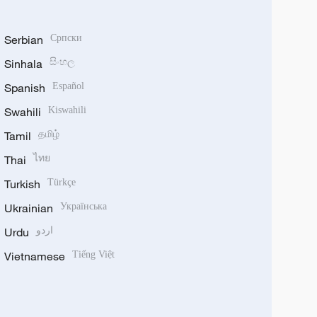
Serbian
Српски
Sinhala
සිංහල
Spanish
Español
Swahili
Kiswahili
Tamil
தமிழ்
Thai
ไทย
Turkish
Türkçe
Ukrainian
Українська
Urdu
اردو
Vietnamese
Tiếng Việt