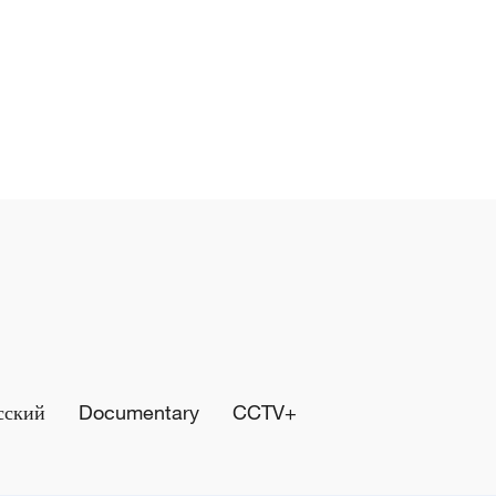
сский
Documentary
CCTV+