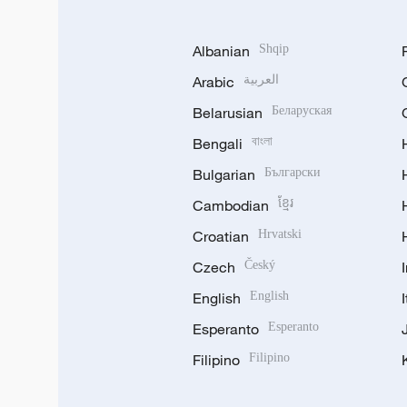
Albanian
Shqip
Arabic
العربية
Belarusian
Беларуская
Bengali
বাংলা
Bulgarian
Български
Cambodian
ខ្មែរ
Croatian
Hrvatski
Czech
Český
English
English
Esperanto
Esperanto
Filipino
Filipino