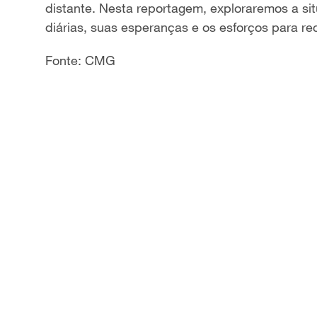
distante. Nesta reportagem, exploraremos a sit
a
diárias, suas esperanças e os esforços para re
y
Fonte: CMG
V
i
d
e
o