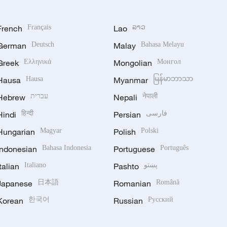
French
Français
Lao
ລາວ
German
Deutsch
Malay
Bahasa Melayu
Greek
Ελληνικά
Mongolian
Монгол
Hausa
Hausa
Myanmar
မြန်မာဘာသာ
Hebrew
עברית
Nepali
नेपाली
Hindi
हिन्दी
Persian
فارسی
Hungarian
Magyar
Polish
Polski
Indonesian
Bahasa Indonesia
Portuguese
Português
Italian
Italiano
Pashto
پښتو
Japanese
日本語
Romanian
Română
Korean
한국어
Russian
Русский