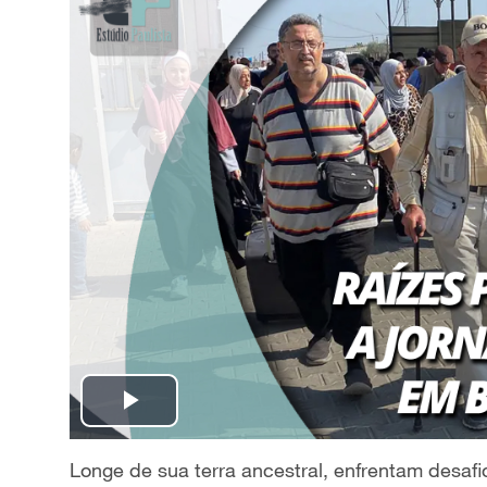
P
l
Longe de sua terra ancestral, enfrentam desafi