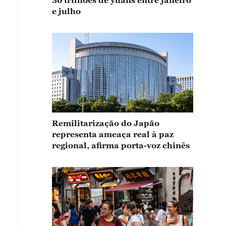
30 trilhões de yuans entre janeiro
e julho
Remilitarização do Japão
representa ameaça real à paz
regional, afirma porta-voz chinês