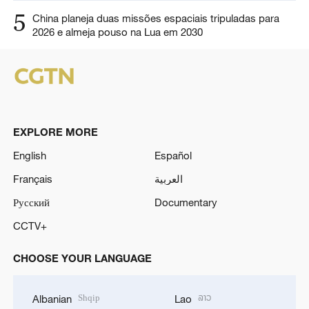
5
China planeja duas missões espaciais tripuladas para
2026 e almeja pouso na Lua em 2030
EXPLORE MORE
English
Español
Français
العربية
Русский
Documentary
CCTV+
CHOOSE YOUR LANGUAGE
Shqip
ລາວ
Albanian
Lao