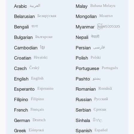
العربية
Bahasa Melayu
Arabic
Malay
Беларуская
Монгол
Belarusian
Mongolian
বাংলা
မြန်မာဘာသာ
Bengali
Myanmar
Български
नेपाली
Bulgarian
Nepali
ខ្មែរ
فارسی
Cambodian
Persian
Hrvatski
Polski
Croatian
Polish
Český
Português
Czech
Portuguese
English
پښتو
English
Pashto
Esperanto
Română
Esperanto
Romanian
Filipino
Русский
Filipino
Russian
Français
Српски
French
Serbian
Deutsch
සිංහල
German
Sinhala
Ελληνικά
Español
Greek
Spanish