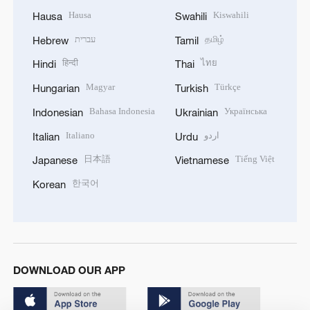
Hausa
Kiswahili
Hausa
Swahili
עברית
தமிழ்
Hebrew
Tamil
हिन्दी
ไทย
Hindi
Thai
Magyar
Türkçe
Hungarian
Turkish
Bahasa Indonesia
Українська
Indonesian
Ukrainian
Italiano
اردو
Italian
Urdu
日本語
Tiếng Việt
Japanese
Vietnamese
한국어
Korean
DOWNLOAD OUR APP