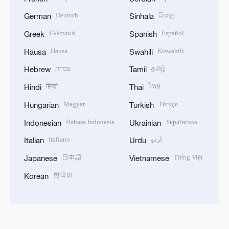
Deutsch
සිංහල
German
Sinhala
Ελληνικά
Español
Greek
Spanish
Hausa
Kiswahili
Hausa
Swahili
עברית
தமிழ்
Hebrew
Tamil
हिन्दी
ไทย
Hindi
Thai
Magyar
Türkçe
Hungarian
Turkish
Bahasa Indonesia
Українська
Indonesian
Ukrainian
Italiano
اردو
Italian
Urdu
日本語
Tiếng Việt
Japanese
Vietnamese
한국어
Korean