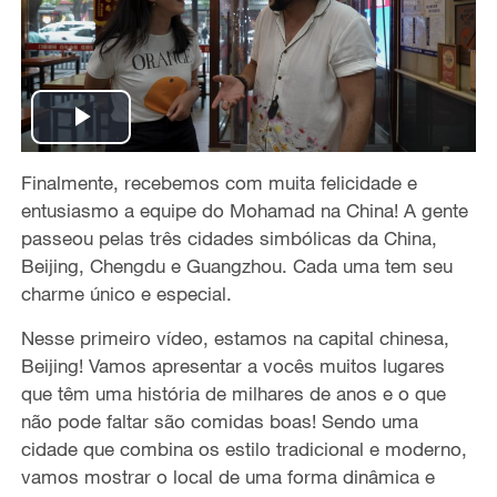
P
Finalmente, recebemos com muita felicidade e
l
entusiasmo a equipe do Mohamad na China! A gente
a
passeou pelas três cidades simbólicas da China,
Beijing, Chengdu e Guangzhou. Cada uma tem seu
y
charme único e especial.
V
Nesse primeiro vídeo, estamos na capital chinesa,
Beijing! Vamos apresentar a vocês muitos lugares
i
que têm uma história de milhares de anos e o que
não pode faltar são comidas boas! Sendo uma
d
cidade que combina os estilo tradicional e moderno,
vamos mostrar o local de uma forma dinâmica e
e