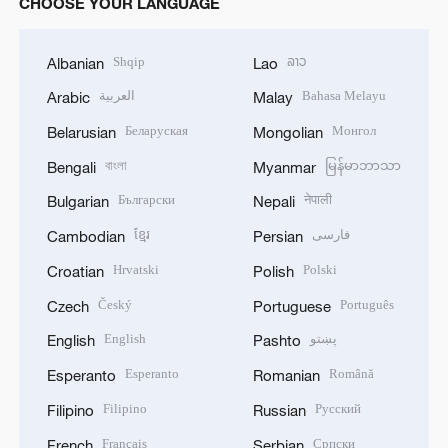
CHOOSE YOUR LANGUAGE
Shqip
ລາວ
Albanian
Lao
العربية
Bahasa Melayu
Arabic
Malay
Беларуская
Монгол
Belarusian
Mongolian
বাংলা
မြန်မာဘာသာ
Bengali
Myanmar
Български
नेपाली
Bulgarian
Nepali
ខ្មែរ
فارسی
Cambodian
Persian
Hrvatski
Polski
Croatian
Polish
Český
Português
Czech
Portuguese
English
پښتو
English
Pashto
Esperanto
Română
Esperanto
Romanian
Filipino
Русский
Filipino
Russian
Français
Српски
French
Serbian