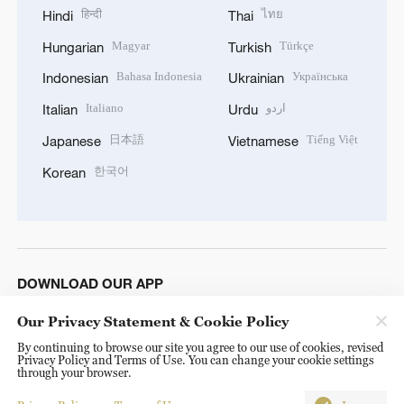
हिन्दी
ไทย
Hindi
Thai
Magyar
Türkçe
Hungarian
Turkish
Bahasa Indonesia
Українська
Indonesian
Ukrainian
Italiano
اردو
Italian
Urdu
日本語
Tiếng Việt
Japanese
Vietnamese
한국어
Korean
DOWNLOAD OUR APP
Our Privacy Statement & Cookie Policy
By continuing to browse our site you agree to our use of cookies, revised
Privacy Policy and Terms of Use. You can change your cookie settings
through your browser.