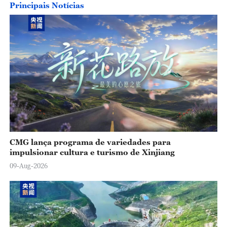
Principais Notícias
y
V
i
d
e
o
CMG lança programa de variedades para
impulsionar cultura e turismo de Xinjiang
09-Aug-2026