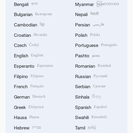
বাংলা
မြန်မာဘာသာ
Bengali
Myanmar
Български
नेपाली
Bulgarian
Nepali
ខ្មែរ
فارسی
Cambodian
Persian
Hrvatski
Polski
Croatian
Polish
Český
Português
Czech
Portuguese
English
پښتو
English
Pashto
Esperanto
Română
Esperanto
Romanian
Filipino
Русский
Filipino
Russian
Français
Српски
French
Serbian
Deutsch
සිංහල
German
Sinhala
Ελληνικά
Español
Greek
Spanish
Hausa
Kiswahili
Hausa
Swahili
עברית
தமிழ்
Hebrew
Tamil