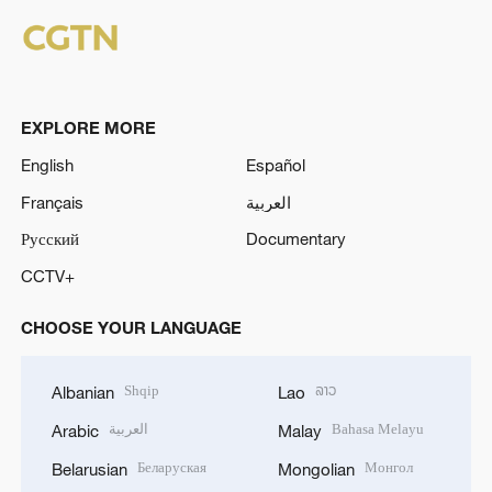
EXPLORE MORE
English
Español
Français
العربية
Русский
Documentary
CCTV+
CHOOSE YOUR LANGUAGE
Shqip
ລາວ
Albanian
Lao
العربية
Bahasa Melayu
Arabic
Malay
Беларуская
Монгол
Belarusian
Mongolian