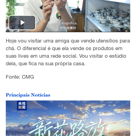
P
Hoje vou visitar uma amiga que vende utensílios para
l
chá. O diferencial é que ela vende os produtos em
a
suas lives em uma rede social. Vou visitar o estúdio
dela, que fica na sua própria casa.
y
Fonte: CMG
V
Principais Notícias
i
d
e