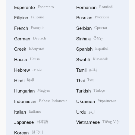
Esperanto
Română
Esperanto
Romanian
Filipino
Русский
Filipino
Russian
Français
Српски
French
Serbian
Deutsch
සිංහල
German
Sinhala
Ελληνικά
Español
Greek
Spanish
Hausa
Kiswahili
Hausa
Swahili
עברית
தமிழ்
Hebrew
Tamil
हिन्दी
ไทย
Hindi
Thai
Magyar
Türkçe
Hungarian
Turkish
Bahasa Indonesia
Українська
Indonesian
Ukrainian
Italiano
اردو
Italian
Urdu
日本語
Tiếng Việt
Japanese
Vietnamese
한국어
Korean