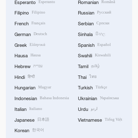
Esperanto
Română
Esperanto
Romanian
Filipino
Русский
Filipino
Russian
Français
Српски
French
Serbian
Deutsch
සිංහල
German
Sinhala
Ελληνικά
Español
Greek
Spanish
Hausa
Kiswahili
Hausa
Swahili
עברית
தமிழ்
Hebrew
Tamil
हिन्दी
ไทย
Hindi
Thai
Magyar
Türkçe
Hungarian
Turkish
Bahasa Indonesia
Українська
Indonesian
Ukrainian
Italiano
اردو
Italian
Urdu
日本語
Tiếng Việt
Japanese
Vietnamese
한국어
Korean