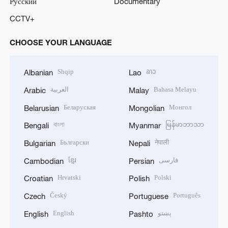
Русский
Documentary
CCTV+
CHOOSE YOUR LANGUAGE
Shqip
ລາວ
Albanian
Lao
العربية
Bahasa Melayu
Arabic
Malay
Беларуская
Монгол
Belarusian
Mongolian
বাংলা
မြန်မာဘာသာ
Bengali
Myanmar
Български
नेपाली
Bulgarian
Nepali
ខ្មែរ
فارسی
Cambodian
Persian
Hrvatski
Polski
Croatian
Polish
Český
Português
Czech
Portuguese
English
پښتو
English
Pashto