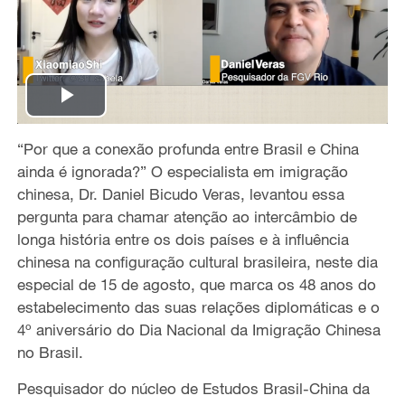
P
“Por que a conexão profunda entre Brasil e China
l
ainda é ignorada?” O especialista em imigração
a
chinesa, Dr. Daniel Bicudo Veras, levantou essa
pergunta para chamar atenção ao intercâmbio de
y
longa história entre os dois países e à influência
chinesa na configuração cultural brasileira, neste dia
V
especial de 15 de agosto, que marca os 48 anos do
estabelecimento das suas relações diplomáticas e o
i
4º aniversário do Dia Nacional da Imigração Chinesa
no Brasil.
d
Pesquisador do núcleo de Estudos Brasil-China da
e