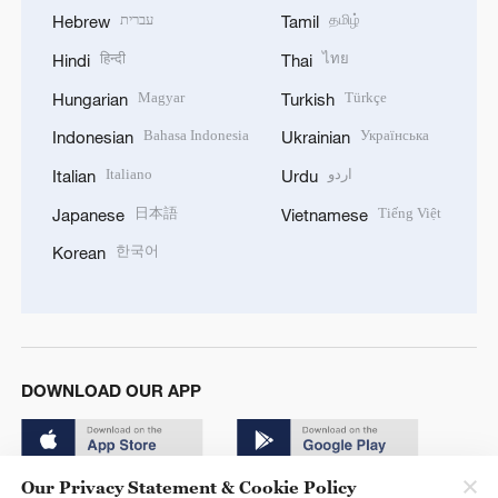
עברית
தமிழ்
Hebrew
Tamil
हिन्दी
ไทย
Hindi
Thai
Magyar
Türkçe
Hungarian
Turkish
Bahasa Indonesia
Українська
Indonesian
Ukrainian
Italiano
اردو
Italian
Urdu
日本語
Tiếng Việt
Japanese
Vietnamese
한국어
Korean
DOWNLOAD OUR APP
Our Privacy Statement & Cookie Policy