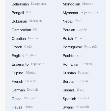
Беларуская
Монгол
Belarusian
Mongolian
বাংলা
မြန်မာဘာသာ
Bengali
Myanmar
Български
नेपाली
Bulgarian
Nepali
ខ្មែរ
فارسی
Cambodian
Persian
Hrvatski
Polski
Croatian
Polish
Český
Português
Czech
Portuguese
English
پښتو
English
Pashto
Esperanto
Română
Esperanto
Romanian
Filipino
Русский
Filipino
Russian
Français
Српски
French
Serbian
Deutsch
සිංහල
German
Sinhala
Ελληνικά
Español
Greek
Spanish
Hausa
Kiswahili
Hausa
Swahili